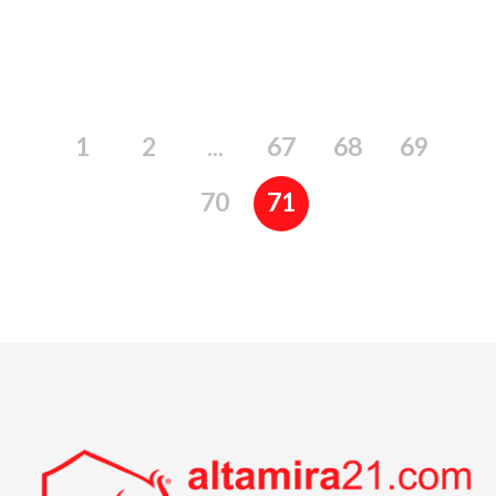
1
2
...
67
68
69
70
71