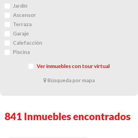
Jardín
Ascensor
Terraza
Garaje
Calefacción
Piscina
Ver inmuebles con tour virtual
Búsqueda por mapa
841 Inmuebles encontrados