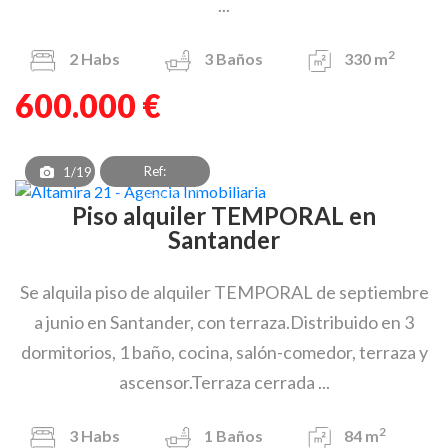
...
2
2
Habs
3
Baños
330 m
600.000 €
Ref:
1/19
PAT_OEA_8301
Piso alquiler TEMPORAL en
Santander
Se alquila piso de alquiler TEMPORAL de septiembre
a junio en Santander, con terraza.Distribuido en 3
dormitorios, 1 baño, cocina, salón-comedor, terraza y
ascensor.Terraza cerrada ...
2
3
Habs
1
Baños
84 m