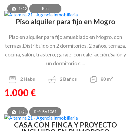
Ref:
1/22
PAF_OEA_8303
Piso alquiler para fijo en Mogro
Piso en alquiler para fijo amueblado en Mogro, con
terraza.Distribuido en 2 dormitorios, 2 baños, terraza,
cocina, salón, trastero, garaje, con calefacción.Salón y
un dormitorio c ...
2
2
Habs
2
Baños
80 m
1.000 €
Ref: ISV1061
1/21
CASA CON FINCA Y PROYECTO