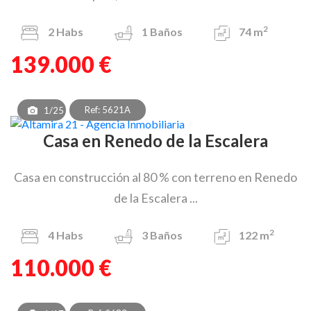
2
2
Habs
1
Baños
74 m
139.000 €
Ref: 5621A
1/25
Casa en Renedo de la Escalera
Casa en construcción al 80 % con terreno en Renedo
de la Escalera ...
2
4
Habs
3
Baños
122 m
110.000 €