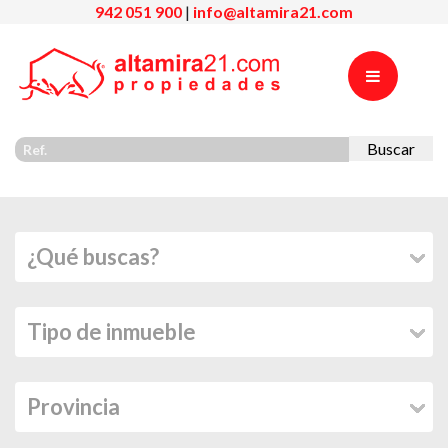
942 051 900
|
info@altamira21.com
Buscar