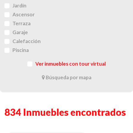
Jardín
Ascensor
Terraza
Garaje
Calefacción
Piscina
Ver inmuebles con tour virtual
Búsqueda por mapa
834 Inmuebles encontrados