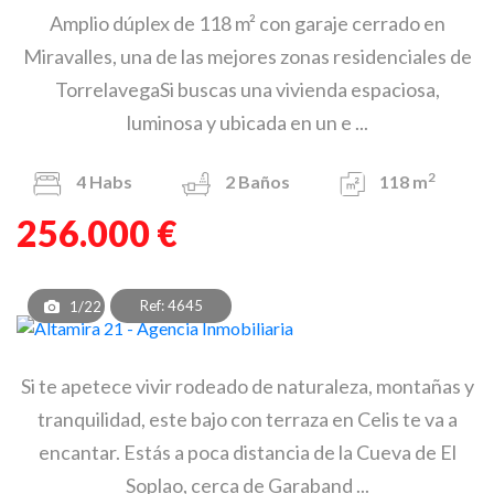
Amplio dúplex de 118 m² con garaje cerrado en
Miravalles, una de las mejores zonas residenciales de
TorrelavegaSi buscas una vivienda espaciosa,
luminosa y ubicada en un e ...
2
4
Habs
2
Baños
118 m
256.000 €
Ref: 4645
1/22
Si te apetece vivir rodeado de naturaleza, montañas y
tranquilidad, este bajo con terraza en Celis te va a
encantar. Estás a poca distancia de la Cueva de El
Soplao, cerca de Garaband ...