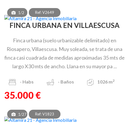
Ref: V2649
1/2
FINCA URBANA EN VILLAESCUSA
Finca urbana (suelo urbanizable delimitado) en
Riosapero, Villaescusa. Muy soleada, se trata de una
finca casi cuadrada de medidas aproximadas 35 mts de
largo X30 mts de ancho. Llana en su mayor pa ...
2
-
Habs
-
Baños
1026 m
35.000 €
Ref: V1823
1/27