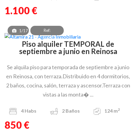
1.100 €
Ref:
1/17
PAF_OEA_8302
Piso alquiler TEMPORAL de
septiembre a junio en Reinosa
Se alquila piso para temporada de septiembre a junio
en Reinosa, con terraza.Distribuido en 4 dormitorios,
2 baños, cocina, salón, terraza y ascensor.Terraza con
vistas a las monta� ...
2
4
Habs
2
Baños
124 m
850 €