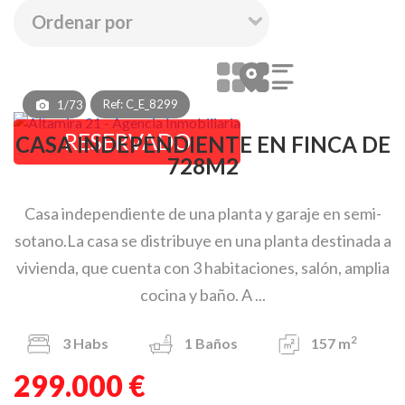
Ref: C_E_8299
1/73
RESERVADO
CASA INDEPENDIENTE EN FINCA DE
728M2
Casa independiente de una planta y garaje en semi-
sotano.La casa se distribuye en una planta destinada a
vivienda, que cuenta con 3 habitaciones, salón, amplia
cocina y baño. A ...
2
3
Habs
1
Baños
157 m
299.000 €