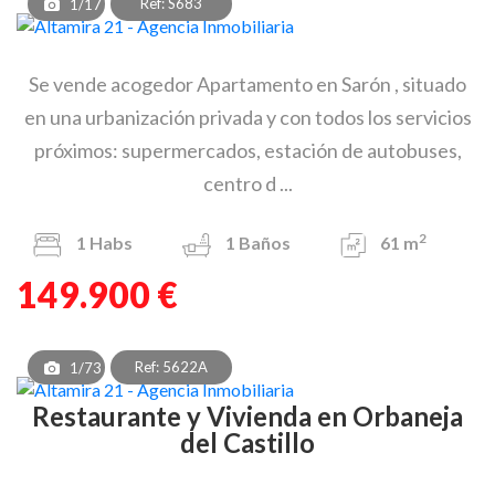
Ref: S683
1/17
Se vende acogedor Apartamento en Sarón , situado
en una urbanización privada y con todos los servicios
próximos: supermercados, estación de autobuses,
centro d ...
2
1
Habs
1
Baños
61 m
149.900 €
Ref: 5622A
1/73
Restaurante y Vivienda en Orbaneja
del Castillo