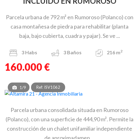
INCLUIDO EN RUMOROSO
Parcela urbana de 792 m² en Rumoroso (Polanco) con
casa montañesa de piedra para rehabilitar (planta
baja, bajo cubierta, cuadra y pajar). Se ve ...
2
3
Habs
3
Baños
216 m
160.000 €
Ref: ISV1062
1/9
Parcela urbana consolidada situada en Rumoroso
(Polanco), con una superficie de 444,90 m². Permite la
construcción de un chalet unifamiliar independiente
de aproximadamen ...