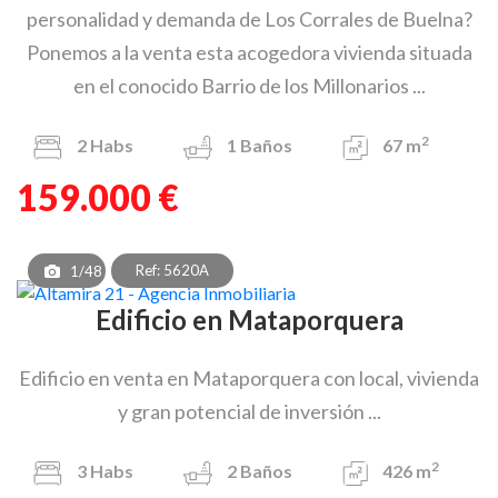
personalidad y demanda de Los Corrales de Buelna?
Ponemos a la venta esta acogedora vivienda situada
en el conocido Barrio de los Millonarios ...
2
2
Habs
1
Baños
67 m
159.000 €
Ref: 5620A
1/48
Edificio en Mataporquera
Edificio en venta en Mataporquera con local, vivienda
y gran potencial de inversión ...
2
3
Habs
2
Baños
426 m