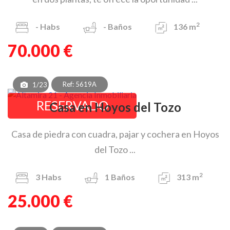
2
-
Habs
-
Baños
136 m
70.000 €
Ref: 5619A
1/23
RESERVADO
Casa en Hoyos del Tozo
Casa de piedra con cuadra, pajar y cochera en Hoyos
del Tozo ...
2
3
Habs
1
Baños
313 m
25.000 €