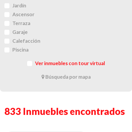
Jardín
Ascensor
Terraza
Garaje
Calefacción
Piscina
Ver inmuebles con tour virtual
Búsqueda por mapa
833 Inmuebles encontrados