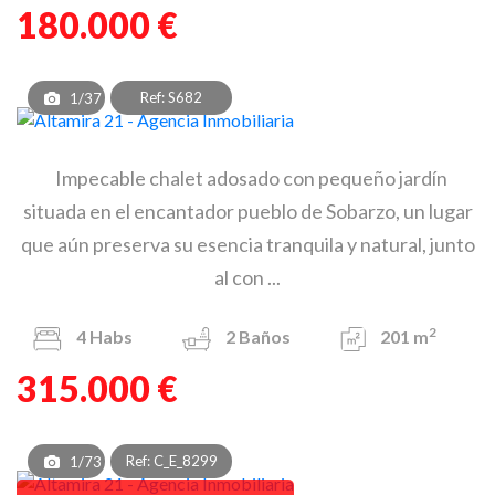
180.000 €
Ref: S682
1/37
Impecable chalet adosado con pequeño jardín
situada en el encantador pueblo de Sobarzo, un lugar
que aún preserva su esencia tranquila y natural, junto
al con ...
2
4
Habs
2
Baños
201 m
315.000 €
Ref: C_E_8299
1/73