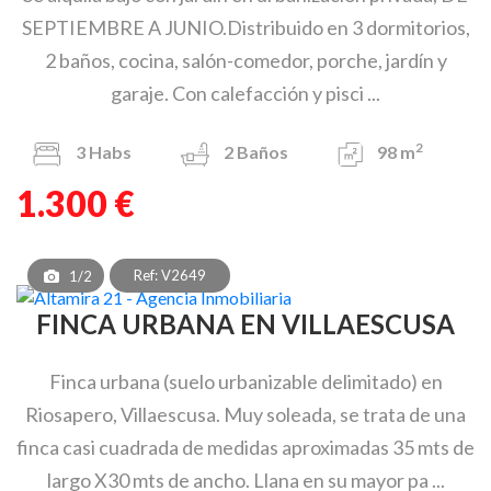
SEPTIEMBRE A JUNIO.Distribuido en 3 dormitorios,
2 baños, cocina, salón-comedor, porche, jardín y
garaje. Con calefacción y pisci ...
2
3
Habs
2
Baños
98 m
1.300 €
Ref: V2649
1/2
FINCA URBANA EN VILLAESCUSA
Finca urbana (suelo urbanizable delimitado) en
Riosapero, Villaescusa. Muy soleada, se trata de una
finca casi cuadrada de medidas aproximadas 35 mts de
largo X30 mts de ancho. Llana en su mayor pa ...