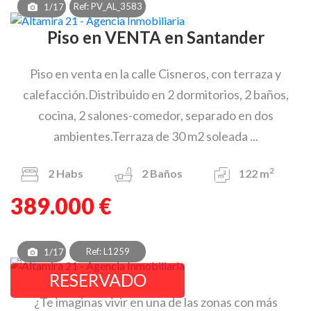
Ref: PV_AL_3583
1/17
Piso en VENTA en Santander
Piso en venta en la calle Cisneros, con terraza y
calefacción.Distribuido en 2 dormitorios, 2 baños,
cocina, 2 salones-comedor, separado en dos
ambientes.Terraza de 30 m2 soleada ...
2
2
Habs
2
Baños
122 m
389.000 €
Ref: L1259
1/17
RESERVADO
¿Te imaginas vivir en una de las zonas con más