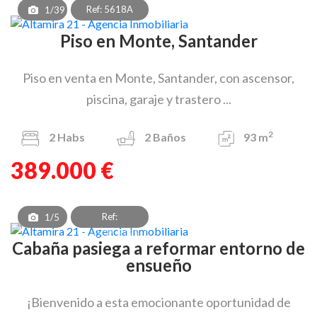
Ref: 5618A
1/39
Piso en Monte, Santander
Piso en venta en Monte, Santander, con ascensor,
piscina, garaje y trastero ...
2
2
Habs
2
Baños
93 m
389.000 €
Ref:
1/5
CBV_OCP_3179_1
Cabaña pasiega a reformar entorno de
ensueño
¡Bienvenido a esta emocionante oportunidad de