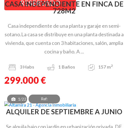
RESERVADO
CASA INDEPENDIENTE EN FINCA DE
728M2
Casa independiente de una planta y garaje en semi-
sotano.La casa se distribuye en una planta destinada a
vivienda, que cuenta con 3 habitaciones, salón, amplia
cocina y baño. A ...
2
3
Habs
1
Baños
157 m
299.000 €
Ref:
1/22
PAT_PB_062_1
ALQUILER DE SEPTIEMBRE A JUNIO
Se alquila bajo con jardín en urbanización privada, DE