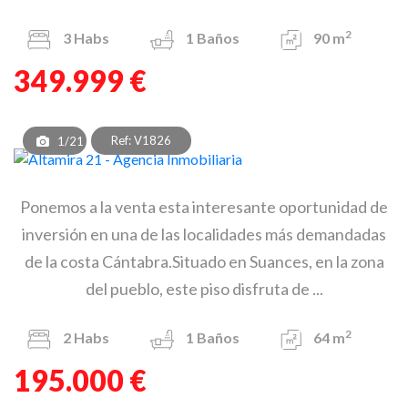
2
3
Habs
1
Baños
90 m
349.999 €
Ref: V1826
1/21
Ponemos a la venta esta interesante oportunidad de
inversión en una de las localidades más demandadas
de la costa Cántabra.Situado en Suances, en la zona
del pueblo, este piso disfruta de ...
2
2
Habs
1
Baños
64 m
195.000 €