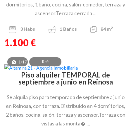
dormitorios, 1 baño, cocina, salón-comedor, terraza y
ascensor.Terraza cerrada ...
2
3
Habs
1
Baños
84 m
1.100 €
Ref:
1/17
PAF_OEA_8302
Piso alquiler TEMPORAL de
septiembre a junio en Reinosa
Se alquila piso para temporada de septiembre a junio
en Reinosa, con terraza.Distribuido en 4 dormitorios,
2 baños, cocina, salón, terraza y ascensor.Terraza con
vistas a las monta� ...