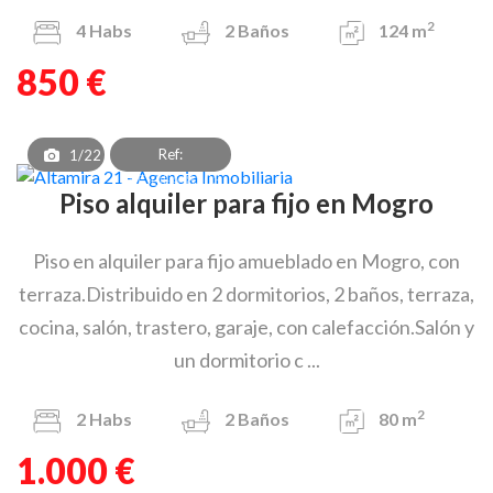
2
4
Habs
2
Baños
124 m
850 €
Ref:
1/22
PAF_OEA_8303
Piso alquiler para fijo en Mogro
Piso en alquiler para fijo amueblado en Mogro, con
terraza.Distribuido en 2 dormitorios, 2 baños, terraza,
cocina, salón, trastero, garaje, con calefacción.Salón y
un dormitorio c ...
2
2
Habs
2
Baños
80 m
1.000 €