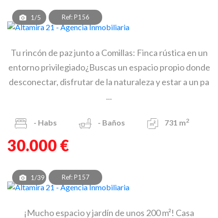
Ref: P156
1/5
Tu rincón de paz junto a Comillas: Finca rústica en un
entorno privilegiado¿Buscas un espacio propio donde
desconectar, disfrutar de la naturaleza y estar a un pa
...
2
-
Habs
-
Baños
731 m
30.000 €
Ref: P157
1/39
¡Mucho espacio y jardín de unos 200 m²! Casa