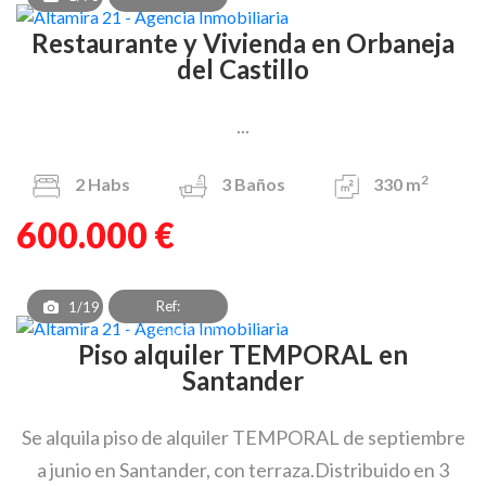
Restaurante y Vivienda en Orbaneja
del Castillo
...
2
2
Habs
3
Baños
330 m
600.000 €
Ref:
1/19
PAT_OEA_8301
Piso alquiler TEMPORAL en
Santander
Se alquila piso de alquiler TEMPORAL de septiembre
a junio en Santander, con terraza.Distribuido en 3