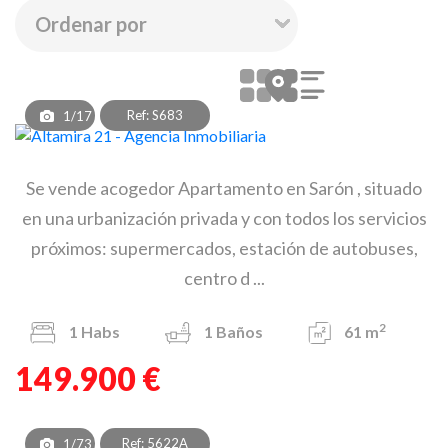
Ref: S683
1/17
Se vende acogedor Apartamento en Sarón , situado
en una urbanización privada y con todos los servicios
próximos: supermercados, estación de autobuses,
centro d ...
2
1
Habs
1
Baños
61 m
149.900 €
Ref: 5622A
1/73