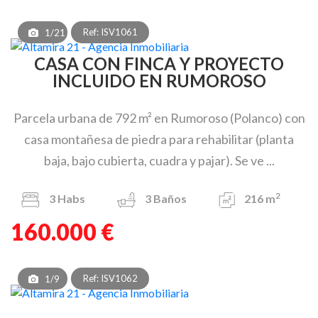
Ref: ISV1061
1/21
CASA CON FINCA Y PROYECTO
INCLUIDO EN RUMOROSO
Parcela urbana de 792 m² en Rumoroso (Polanco) con
casa montañesa de piedra para rehabilitar (planta
baja, bajo cubierta, cuadra y pajar). Se ve ...
2
3
Habs
3
Baños
216 m
160.000 €
Ref: ISV1062
1/9