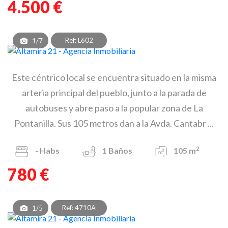
4.500 €
Ref: L602
1/7
Este céntrico local se encuentra situado en la misma
arteria principal del pueblo, junto a la parada de
autobuses y abre paso a la popular zona de La
Pontanilla. Sus 105 metros dan a la Avda. Cantabr ...
2
-
Habs
1
Baños
105 m
780 €
Ref: 4710A
1/5