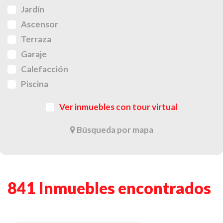
Jardín
Ascensor
Terraza
Garaje
Calefacción
Piscina
Ver inmuebles con tour virtual
Búsqueda por mapa
841 Inmuebles encontrados