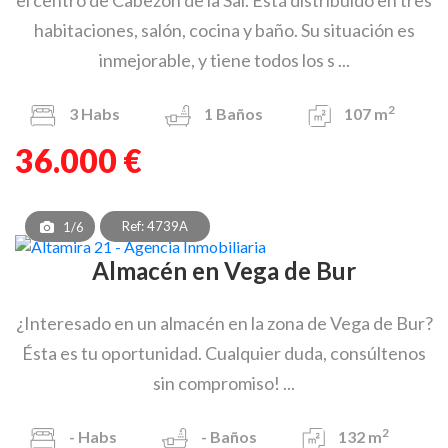
el centro de Cabezón de la Sal. Está distribuido en tres
habitaciones, salón, cocina y baño. Su situación es
inmejorable, y tiene todos los s ...
2
3
Habs
1
Baños
107 m
36.000 €
Ref: 4739A
1/6
Almacén en Vega de Bur
¿Interesado en un almacén en la zona de Vega de Bur?
Ésta es tu oportunidad. Cualquier duda, consúltenos
sin compromiso! ...
2
-
Habs
-
Baños
132 m