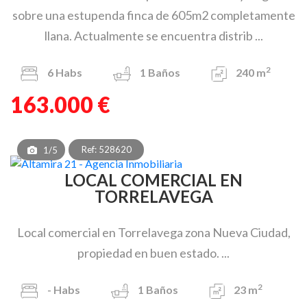
sobre una estupenda finca de 605m2 completamente
llana. Actualmente se encuentra distrib ...
2
6
Habs
1
Baños
240 m
163.000 €
Ref: 528620
1/5
LOCAL COMERCIAL EN
TORRELAVEGA
Local comercial en Torrelavega zona Nueva Ciudad,
propiedad en buen estado. ...
2
-
Habs
1
Baños
23 m