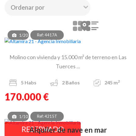
Ref: 4417A
1/20
Molino con vivienda y 15.000 m² de terreno en Las
Tuerces ...
2
5
Habs
2
Baños
245 m
170.000 €
Ref: 4215T
1/10
RESERVADO
Alquiler de nave en mar