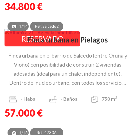
34.800 €
Ref: Salcedo2
1/14
RESERVADO
Finca urbana en Pielagos
Finca urbana en el barrio de Salcedo (entre Oruña y
Vioño) con posibilidad de construir 2 viviendas
adosadas (ideal para un chalet independiente).
Dentro del nucleo urbano, con todos los servicio ...
2
-
Habs
-
Baños
750 m
57.000 €
Ref: 4730A
1/18