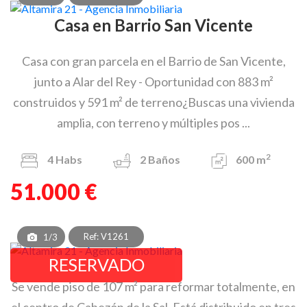
Casa en Barrio San Vicente
Casa con gran parcela en el Barrio de San Vicente,
junto a Alar del Rey - Oportunidad con 883 m²
construidos y 591 m² de terreno¿Buscas una vivienda
amplia, con terreno y múltiples pos ...
2
4
Habs
2
Baños
600 m
51.000 €
Ref: V1261
1/3
RESERVADO
Se vende piso de 107 m² para reformar totalmente, en