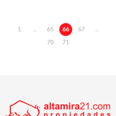
1
...
65
66
67
...
70
71