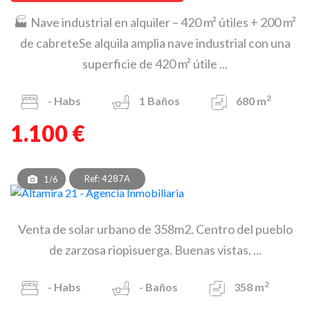
🏭 Nave industrial en alquiler – 420 m² útiles + 200 m²
de cabreteSe alquila amplia nave industrial con una
superficie de 420 m² útile ...
2
-
Habs
1
Baños
680 m
1.100 €
Ref: 4287A
1/6
Venta de solar urbano de 358m2. Centro del pueblo
de zarzosa riopisuerga. Buenas vistas. ...
2
-
Habs
-
Baños
358 m