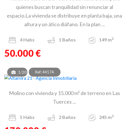
quienes buscan tranquilidad sin renunciar al
espacio.La vivienda se distribuye en planta baja, una
altura y un ático diáfano. En la plan ...
2
4
Habs
1
Baños
149 m
50.000 €
Ref: 4417A
1/20
Molino con vivienda y 15.000 m² de terreno en Las
Tuerces ...
2
5
Habs
2
Baños
245 m