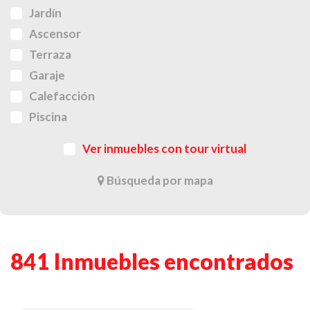
Jardín
Ascensor
Terraza
Garaje
Calefacción
Piscina
Ver inmuebles con tour virtual
Búsqueda por mapa
841 Inmuebles encontrados