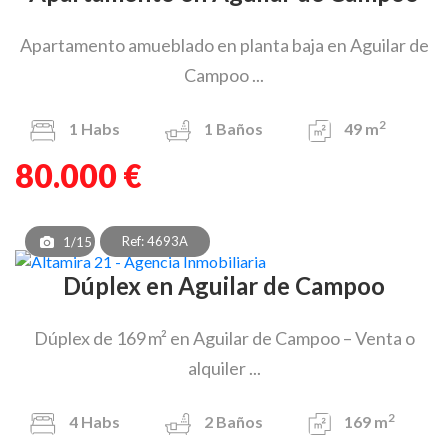
Apartamento amueblado en planta baja en Aguilar de
Campoo ...
2
1
Habs
1
Baños
49 m
80.000 €
Ref: 4693A
1/15
Dúplex en Aguilar de Campoo
Dúplex de 169 m² en Aguilar de Campoo – Venta o
alquiler ...
2
4
Habs
2
Baños
169 m