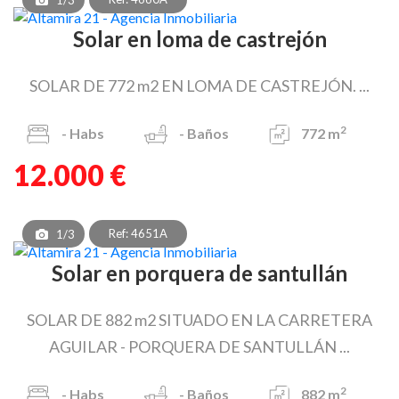
Solar en loma de castrejón
SOLAR DE 772 m2 EN LOMA DE CASTREJÓN. ...
2
-
Habs
-
Baños
772 m
12.000 €
Ref: 4651A
1/3
Solar en porquera de santullán
SOLAR DE 882 m2 SITUADO EN LA CARRETERA
AGUILAR - PORQUERA DE SANTULLÁN ...
2
-
Habs
-
Baños
882 m