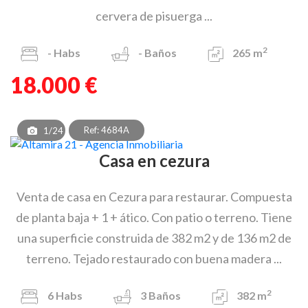
cervera de pisuerga ...
2
-
Habs
-
Baños
265 m
18.000 €
Ref: 4684A
1/24
Casa en cezura
Venta de casa en Cezura para restaurar. Compuesta
de planta baja + 1 + ático. Con patio o terreno. Tiene
una superficie construida de 382 m2 y de 136 m2 de
terreno. Tejado restaurado con buena madera ...
2
6
Habs
3
Baños
382 m