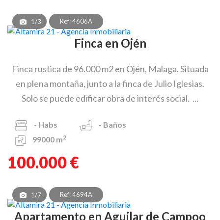
Ref: 4606A
1/3
Finca en Ojén
Finca rustica de 96.000 m2 en Ojén, Malaga. Situada
en plena montaña, junto a la finca de Julio Iglesias.
Solo se puede edificar obra de interés social. ...
-
Habs
-
Baños
2
99000 m
100.000 €
Ref: 4694A
1/7
Apartamento en Aguilar de Campoo