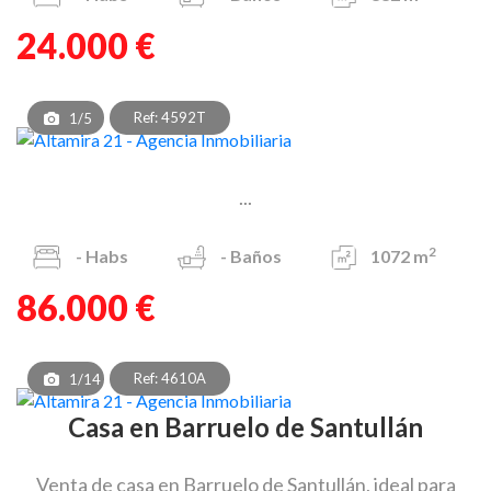
24.000 €
Ref: 4592T
1/5
...
2
-
Habs
-
Baños
1072 m
86.000 €
Ref: 4610A
1/14
Casa en Barruelo de Santullán
Venta de casa en Barruelo de Santullán, ideal para