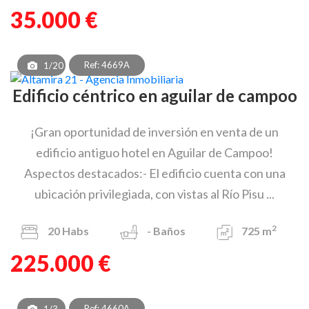
35.000 €
Ref: 4669A
1/20
Edificio céntrico en aguilar de campoo
¡Gran oportunidad de inversión en venta de un
edificio antiguo hotel en Aguilar de Campoo!
Aspectos destacados:- El edificio cuenta con una
ubicación privilegiada, con vistas al Río Pisu ...
2
20
Habs
-
Baños
725 m
225.000 €
Ref: 4660A
1/3