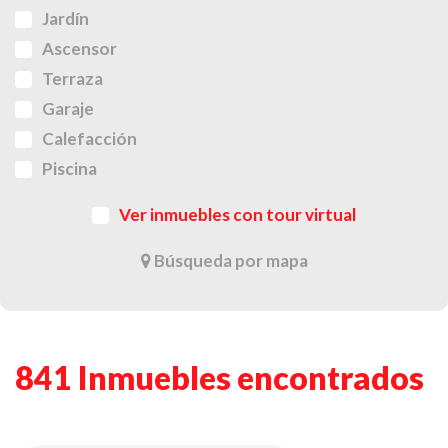
Jardín
Ascensor
Terraza
Garaje
Calefacción
Piscina
Ver inmuebles con tour virtual
Búsqueda por mapa
841 Inmuebles encontrados