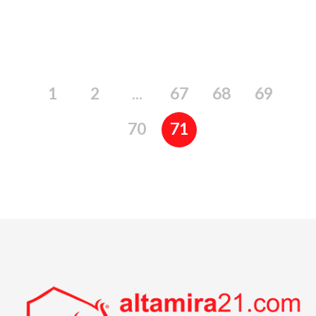
1
2
...
67
68
69
70
71