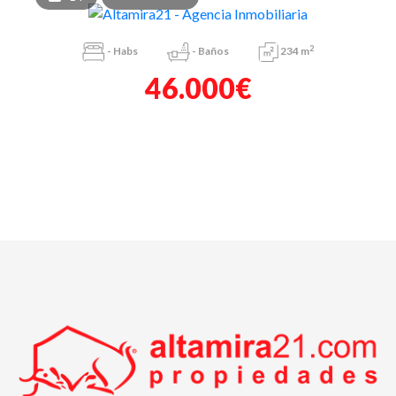
2
-
Habs
-
Baños
234 m
46.000€