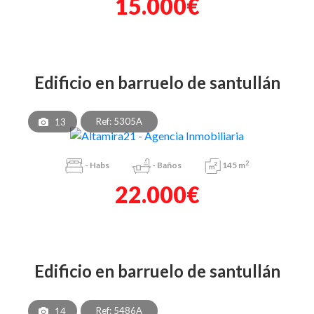
15.000€
edificio en barruelo de santullán
Ref: 5305A
13
2
-
Habs
-
Baños
145 m
22.000€
edificio en barruelo de santullán
Ref: 5486A
14