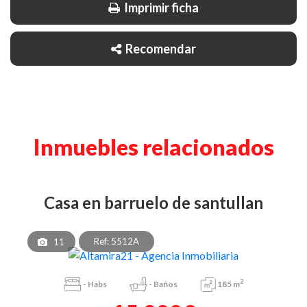
Imprimir ficha
Recomendar
Inmuebles relacionados
casa en barruelo de santullan
Ref: 5512A
11
2
-
Habs
-
Baños
185 m