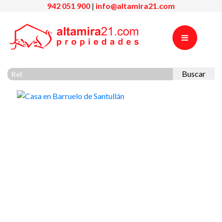
942 051 900
|
info@altamira21.com
Buscar
Previous
Nex