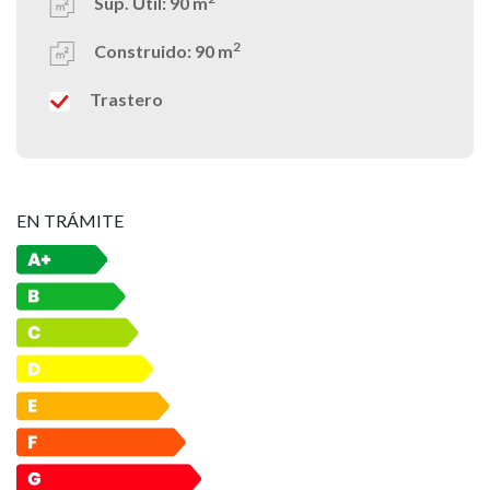
Sup. Útil:
90 m
2
Construido:
90 m
Trastero
EN TRÁMITE