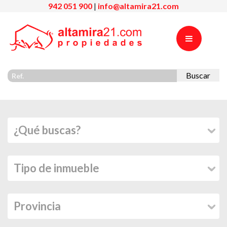
942 051 900
|
info@altamira21.com
Buscar