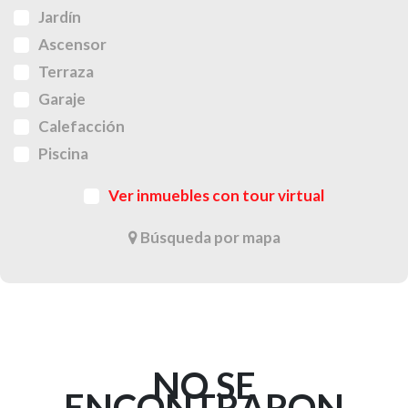
Jardín
Ascensor
Terraza
Garaje
Calefacción
Piscina
Ver inmuebles con tour virtual
Búsqueda por mapa
NO SE
ENCONTRARON