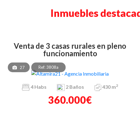
Inmuebles destaca
venta de 3 casas rurales en pleno
funcionamiento
Ref: 3808a
27
2
4
Habs
2
Baños
430 m
360.000€