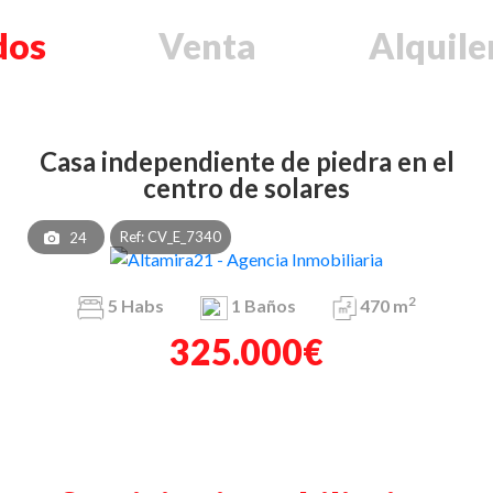
dos
Venta
Alquile
casa independiente de piedra en el
centro de solares
Ref: CV_E_7340
24
2
5
Habs
1
Baños
470 m
325.000€