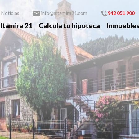
Noticias
info@altamira21.com
942 051 900
ltamira 21
Calcula tu hipoteca
Inmueble