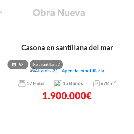
r
Obra Nueva
casona en santillana del mar
Ref: Santillana2
53
2
17
Habs
15
Baños
878 m
1.900.000€