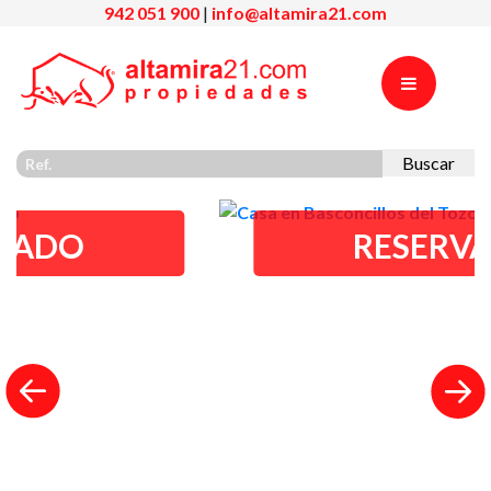
942 051 900
|
info@altamira21.com
Buscar
RESERVADO
Previous
Nex