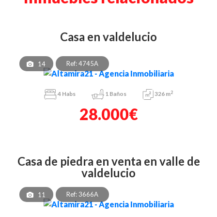
casa en valdelucio
Ref: 4745A
14
2
4
Habs
1
Baños
326 m
28.000€
casa de piedra en venta en valle de
valdelucio
Ref: 3666A
11