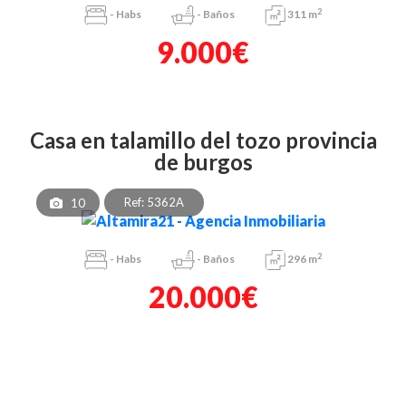
2
-
Habs
-
Baños
311 m
9.000€
casa en talamillo del tozo provincia
de burgos
Ref: 5362A
10
2
-
Habs
-
Baños
296 m
20.000€