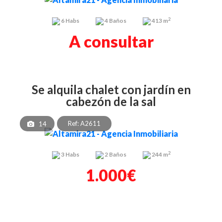
2
6
Habs
4
Baños
413 m
A consultar
se alquila chalet con jardín en
cabezón de la sal
Ref: A2611
14
2
3
Habs
2
Baños
244 m
1.000€