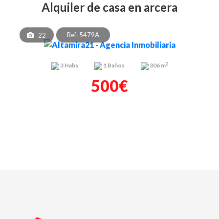
alquiler de casa en arcera
Ref: 5479A
22
2
3
Habs
1
Baños
306 m
500€