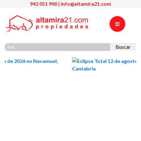
942 051 900
|
info@altamira21.com
Buscar
Previous
Nex