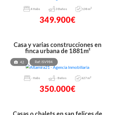
2
4
Habs
3
Baños
138 m
349.900€
casa y varias construcciones en
finca urbana de 1881m²
Ref: ISV984
42
2
-
Habs
-
Baños
627 m
350.000€
casas o chalets en san felices de