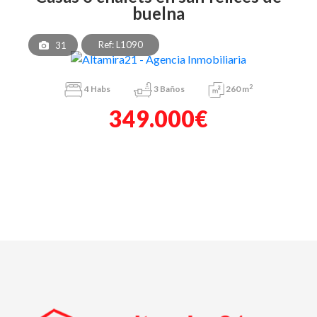
buelna
Ref: L1090
31
2
4
Habs
3
Baños
260 m
349.000€