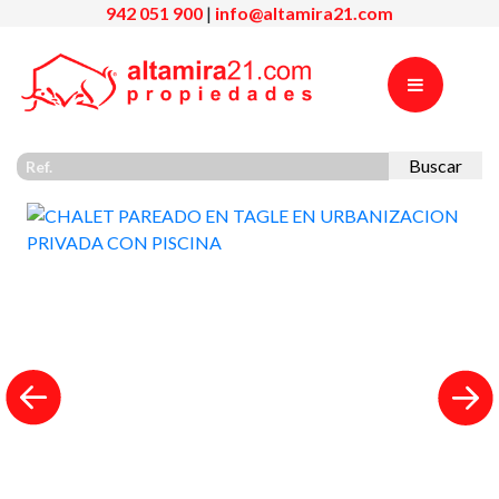
942 051 900
|
info@altamira21.com
Buscar
Previous
Nex