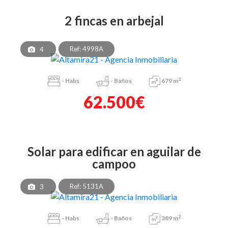
2 fincas en arbejal
Ref: 4998A
4
2
-
Habs
-
Baños
679 m
62.500€
solar para edificar en aguilar de
campoo
Ref: 5131A
3
2
-
Habs
-
Baños
389 m