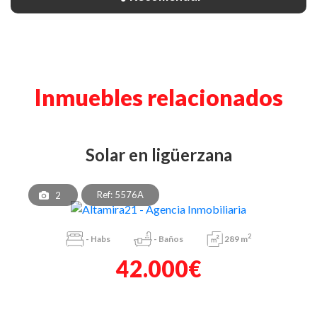
Inmuebles relacionados
solar en ligüerzana
Ref: 5576A
2
2
-
Habs
-
Baños
289 m
42.000€