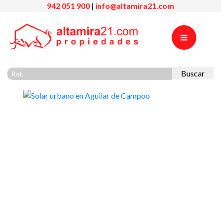
942 051 900
|
info@altamira21.com
Buscar
Previous
Nex