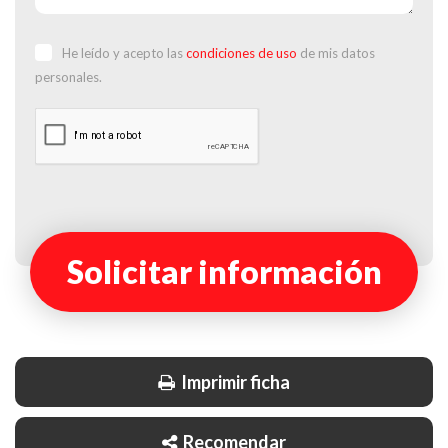
He leído y acepto las
condiciones de uso
de mis datos
personales.
Solicitar información
Imprimir ficha
Recomendar