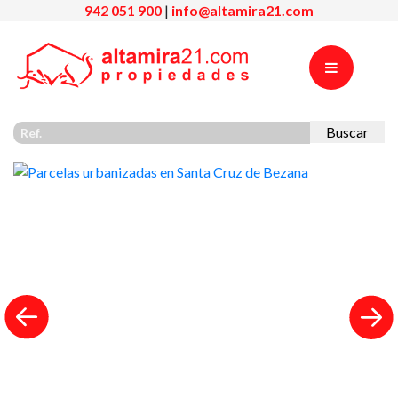
942 051 900
|
info@altamira21.com
Buscar
Previous
Nex