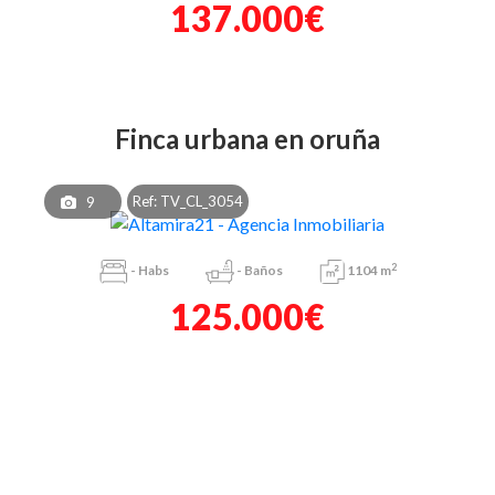
137.000€
finca urbana en oruña
Ref: TV_CL_3054
9
2
-
Habs
-
Baños
1104 m
125.000€