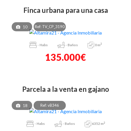
finca urbana para una casa
Ref: TV_CP_3190
10
2
-
Habs
-
Baños
0 m
135.000€
parcela a la venta en gajano
Ref: vB346
18
2
-
Habs
-
Baños
6352 m