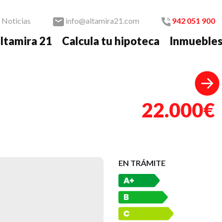
Noticias
info@altamira21.com
942 051 900
ltamira 21
Calcula tu hipoteca
Inmueble
Nex
22.000€
EN TRÁMITE