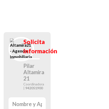
Solicita
información
Pilar
Altamira
21
Coordinadora
|
942051900