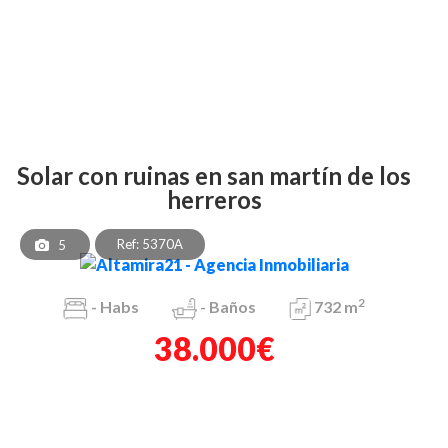
solar con ruinas en san martín de los
herreros
Ref: 5370A
5
2
-
Habs
-
Baños
732 m
38.000€