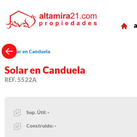
a
Previous
Solar en Canduela
REF. 5522A
Sup. Útil:
-
Construido:
-