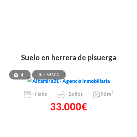
suelo en herrera de pisuerga
Ref: 5460A
4
2
-
Habs
-
Baños
96 m
33.000€