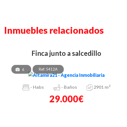
Inmuebles relacionados
finca junto a salcedillo
Ref: 5412A
6
2
-
Habs
-
Baños
2901 m
29.000€