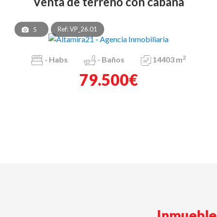
venta de terreno con cabaña
Ref: VP_26.01
5
2
-
Habs
-
Baños
14403 m
79.500€
Inmueble