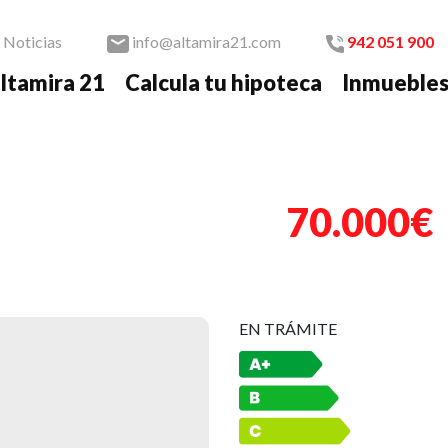
Noticias
info@altamira21.com
942 051 900
ltamira 21
Calcula tu hipoteca
Inmueble
Nex
70.000€
EN TRÁMITE