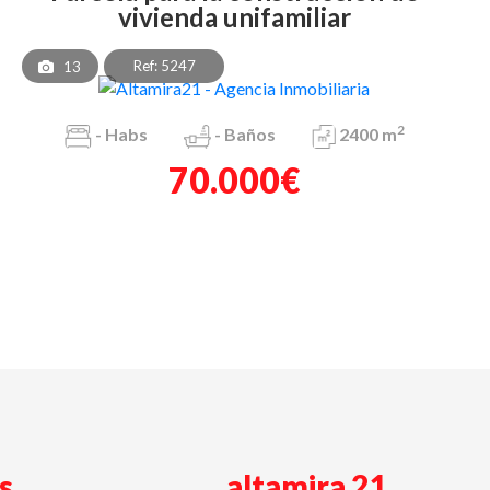
vivienda unifamiliar
Ref: 5247
13
2
-
Habs
-
Baños
2400 m
70.000€
s
altamira 21