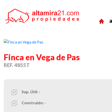
a
Previous
Finca en Vega de Pas
REF. 4855T
Sup. Útil:
-
Construido:
-