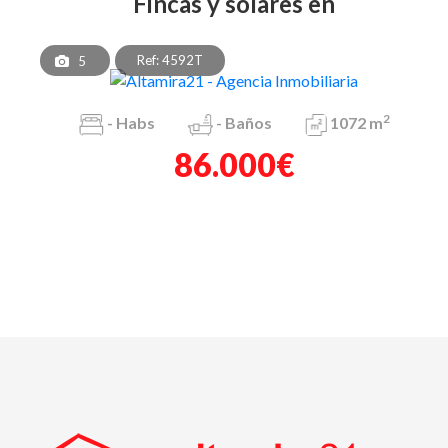
fincas y solares en
Ref: 4592T
5
2
-
Habs
-
Baños
1072 m
86.000€