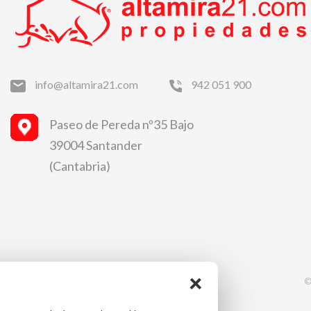
info@altamira21.com
942 051 900
Paseo de Pereda nº35 Bajo
39004 Santander
(Cantabria)
×
©