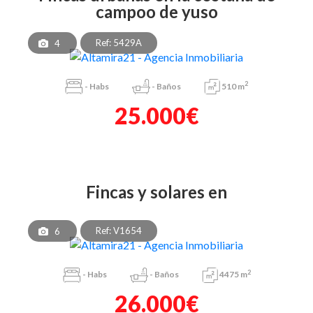
campoo de yuso
Ref: 5429A
4
2
-
Habs
-
Baños
510 m
25.000€
fincas y solares en
Ref: V1654
6
2
-
Habs
-
Baños
4475 m
26.000€