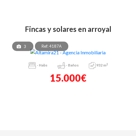
fincas y solares en arroyal
Ref: 4187A
3
2
-
Habs
-
Baños
932 m
15.000€