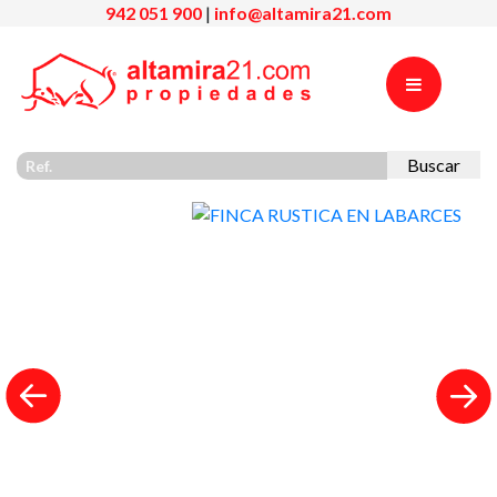
942 051 900
|
info@altamira21.com
Buscar
Previous
Nex