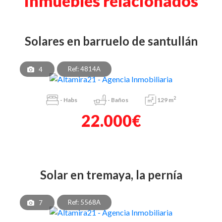
Inmuebles relacionados
solares en barruelo de santullán
Ref: 4814A
4
2
-
Habs
-
Baños
129 m
22.000€
solar en tremaya, la pernía
Ref: 5568A
7