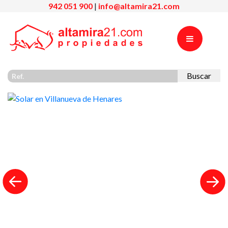
942 051 900
|
info@altamira21.com
Buscar
Previous
Nex