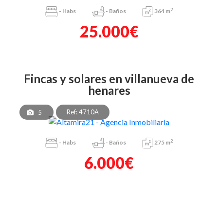
2
-
Habs
-
Baños
364 m
25.000€
fincas y solares en villanueva de
henares
Ref: 4710A
5
2
-
Habs
-
Baños
275 m
6.000€