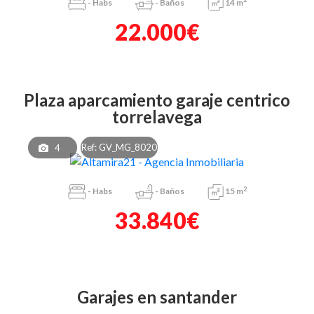
-
Habs
-
Baños
14 m
22.000€
plaza aparcamiento garaje centrico
torrelavega
Ref: GV_MG_8020
4
2
-
Habs
-
Baños
15 m
33.840€
garajes en santander