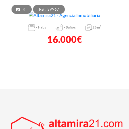
Ref: ISV967
3
2
-
Habs
-
Baños
26 m
16.000€