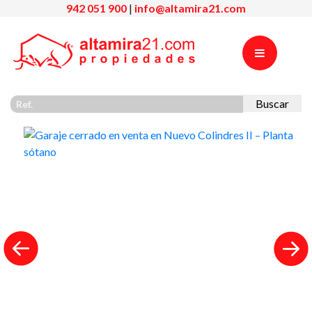
942 051 900
|
info@altamira21.com
Buscar
Previous
Nex