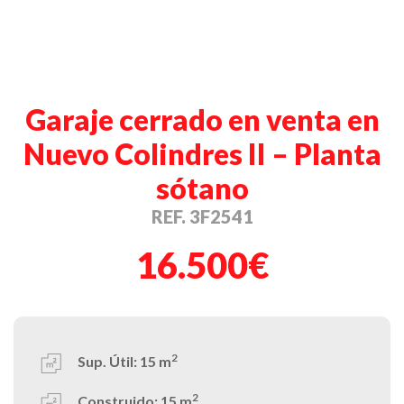
Garaje cerrado en venta en
Nuevo Colindres II – Planta
sótano
REF. 3F2541
16.500€
2
Sup. Útil:
15 m
2
Construido:
15 m