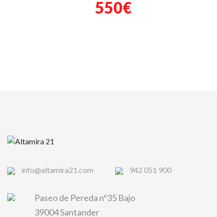
550€
info@altamira21.com
942 051 900
Paseo de Pereda nº35 Bajo
39004 Santander