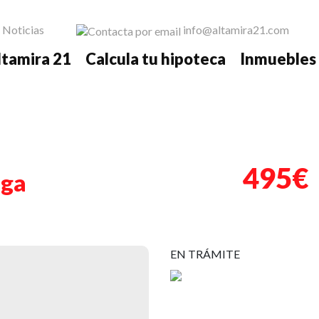
Noticias
info@altamira21.com
ltamira 21
Calcula tu hipoteca
Inmuebles
Nex
495€
ega
EN TRÁMITE