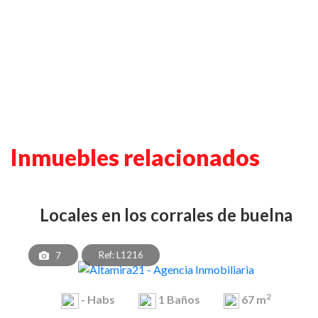
Inmuebles relacionados
locales en los corrales de buelna
Ref: L1216
7
2
-
Habs
1
Baños
67 m