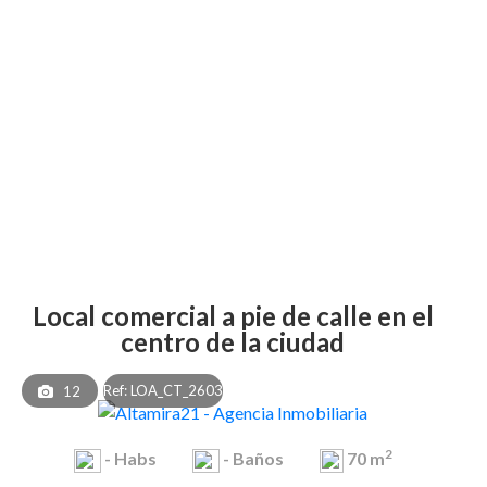
local comercial a pie de calle en el
centro de la ciudad
Ref: LOA_CT_2603
12
2
-
Habs
-
Baños
70 m