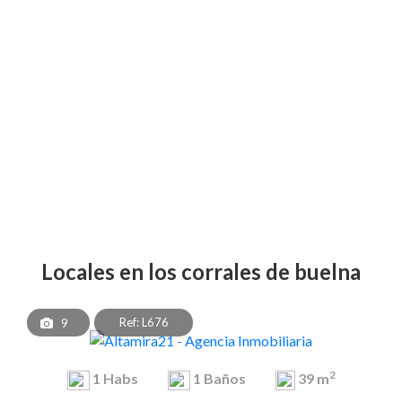
locales en los corrales de buelna
Ref: L676
9
2
1
Habs
1
Baños
39 m