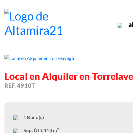
a
Previous
Local en Alquiler en Torrelav
REF. 4910T
1
Baño(s)
2
Sup. Útil:
110 m