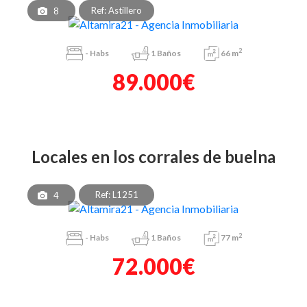
Ref: Astillero
8
2
-
Habs
1
Baños
66 m
89.000€
locales en los corrales de buelna
Ref: L1251
4
2
-
Habs
1
Baños
77 m
72.000€