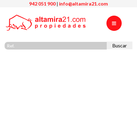
942 051 900
|
info@altamira21.com
Buscar
Previous
Nex