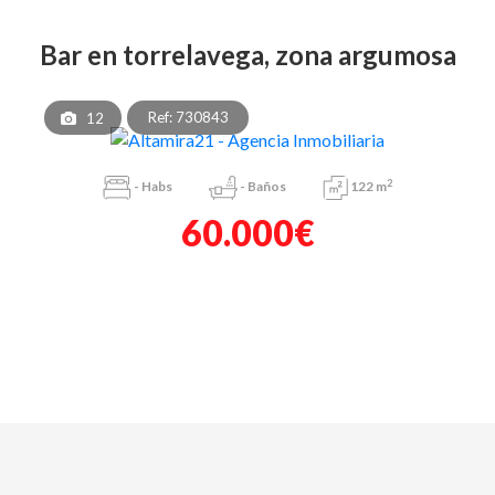
bar en torrelavega, zona argumosa
Ref: 730843
12
2
-
Habs
-
Baños
122 m
60.000€