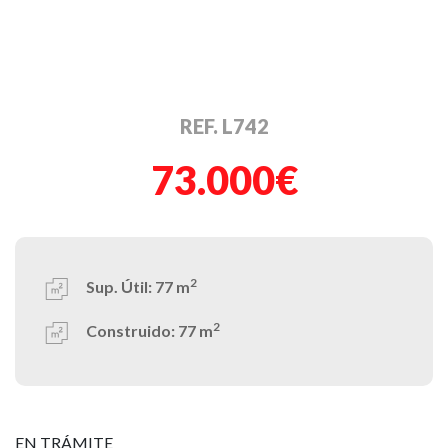
REF. L742
73.000€
2
Sup. Útil:
77 m
2
Construido:
77 m
EN TRÁMITE