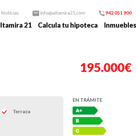
Noticias
info@altamira21.com
942 051 900
ltamira 21
Calcula tu hipoteca
Inmueble
Nex
195.000€
RVADO
EN TRÁMITE
Terraza