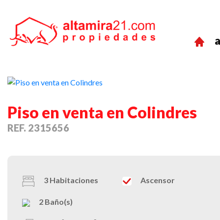
a
Previous
Piso en venta en Colindres
REF. 2315656
RESE
3
Habitaciones
Ascensor
2
Baño(s)