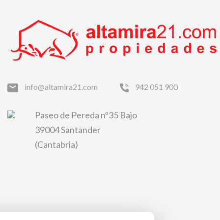
info@altamira21.com
942 051 900
Paseo de Pereda nº35 Bajo
39004 Santander
(Cantabria)