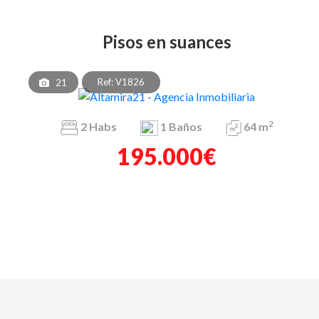
pisos en suances
Ref: V1826
21
2
2
Habs
1
Baños
64 m
195.000€