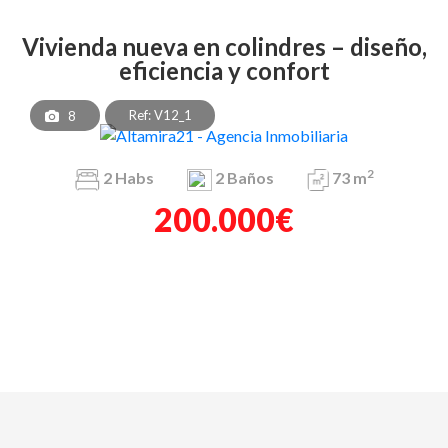
vivienda nueva en colindres – diseño,
eficiencia y confort
Ref: V12_1
8
2
2
Habs
2
Baños
73 m
200.000€