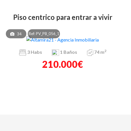
piso centrico para entrar a vivir
Ref: PV_PB_056_1
34
2
3
Habs
1
Baños
74 m
210.000€