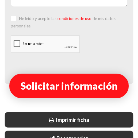
He leído y acepto las
condiciones de uso
de mis datos
personales.
Solicitar información
Imprimir ficha