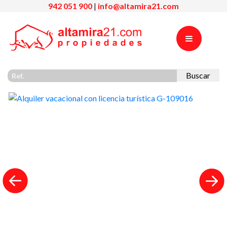
942 051 900
|
info@altamira21.com
Buscar
Previous
Nex