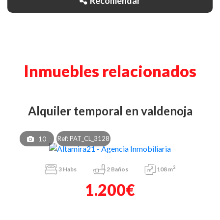
Recomendar
Inmuebles relacionados
alquiler temporal en valdenoja
Ref: PAT_CL_3128
10
2
3
Habs
2
Baños
108 m
1.200€