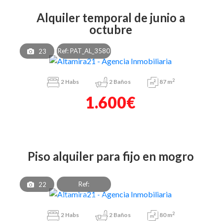
alquiler temporal de junio a
octubre
Ref: PAT_AL_3580
23
2
2
Habs
2
Baños
87 m
1.600€
piso alquiler para fijo en mogro
Ref:
22
PAF_OEA_8303
2
2
Habs
2
Baños
80 m