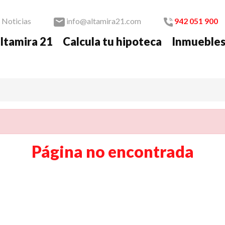
Noticias
info@altamira21.com
942 051 900
ltamira 21
Calcula tu hipoteca
Inmueble
Página no
encontrada