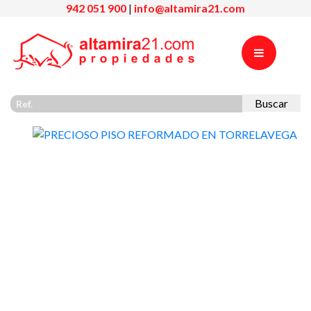
942 051 900
|
info@altamira21.com
Buscar
Previous
Nex