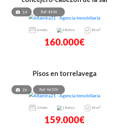
Ref: 4636
14
2
4
Habs
2
Baños
94 m
160.000€
pisos en torrelavega
Ref: 4630V
26
2
3
Habs
1
Baños
92 m
159.000€