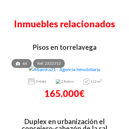
Inmuebles relacionados
pisos en torrelavega
Ref: 2332352
44
2
3
Habs
2
Baños
112 m
165.000€
duplex en urbanización el
concejero-cabezón de la sal