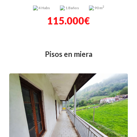
2
4
Habs
1
Baños
90 m
115.000€
pisos en miera