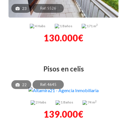
Ref: S526
23
2
4
Habs
1
Baños
171 m
130.000€
pisos en celis
Ref: 4645
22
2
2
Habs
1
Baños
74 m
139.000€