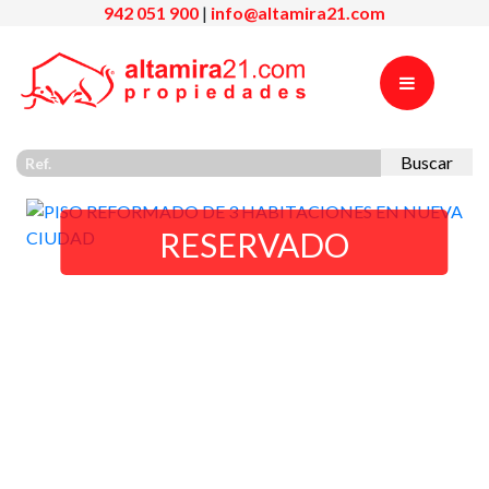
942 051 900
|
info@altamira21.com
Buscar
RESERVADO
Previous
Nex