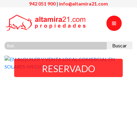
942 051 900
|
info@altamira21.com
Buscar
RESERVADO
Previous
Nex