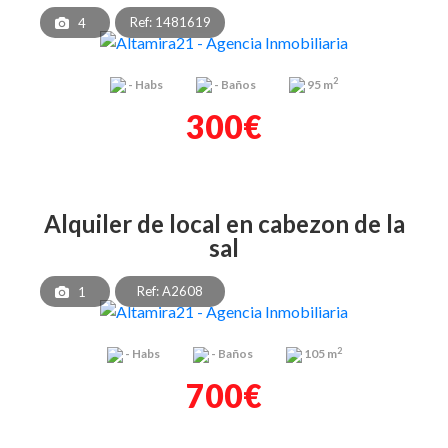
Ref: 1481619
4
2
-
Habs
-
Baños
95 m
300€
alquiler de local en cabezon de la
sal
Ref: A2608
1
2
-
Habs
-
Baños
105 m
700€