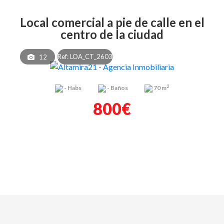
local comercial a pie de calle en el
centro de la ciudad
Ref: LOA_CT_2603
12
2
-
Habs
-
Baños
70 m
800€