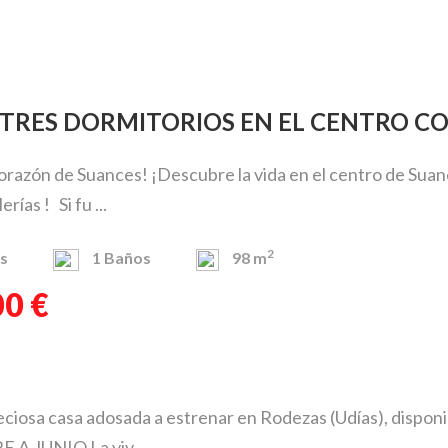
DE TRES DORMITORIOS EN EL CENTRO 
Corazón de Suances! ¡Descubre la vida en el centro de Suanc
rías ! Si fu ...
2
s
1
Baños
98 m
00 €
preciosa casa adosada a estrenar en Rodezas (Udías)
A JUNIO.La viv ...