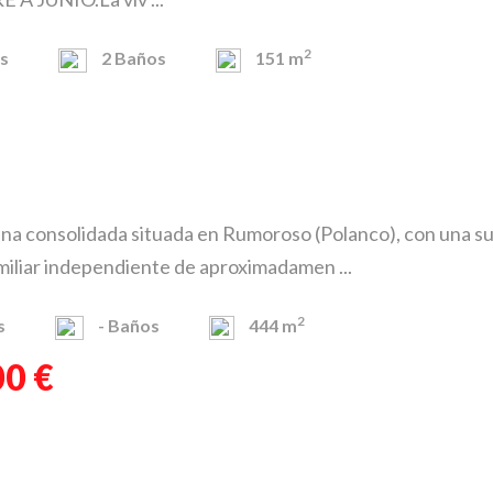
2
s
2
Baños
151 m
na consolidada situada en Rumoroso (Polanco), con una sup
miliar independiente de aproximadamen ...
2
s
-
Baños
444 m
00 €