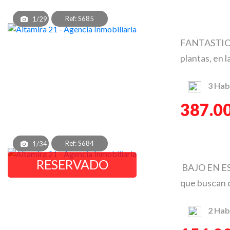
Ref: S685
1/29
FANTASTICO
plantas, en l
3
Hab
387.0
Ref: S684
1/34
RESERVADO
BAJO EN ES
que buscan ca
2
Hab