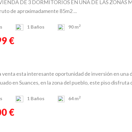
VIENDA DE 3 DORMITORIOS EN UNA DE LAS ZONAS M
bruto de aproximadamente 85m2 ...
2
s
1
Baños
90 m
99 €
 venta esta interesante oportunidad de inversión en una d
ado en Suances, en la zona del pueblo, este piso disfruta de
2
s
1
Baños
64 m
00 €