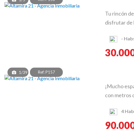
Tu rincón de
disfrutar de 
-
Hab
30.000
Ref: P157
1/39
¡Mucho espac
con metros de
4
Hab
90.000