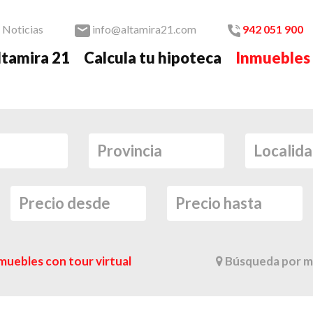
Noticias
info@altamira21.com
942 051 900
ltamira 21
Calcula tu hipoteca
Inmuebles
muebles con tour virtual
Búsqueda por m