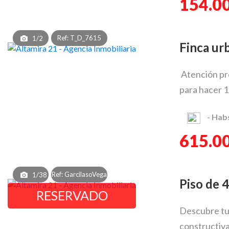
154.0
Ref: T_D_7615
1/2
Finca u
Atención pro
para hacer 15
-
Hab
615.0
Ref: GarcilasoVega
1/38
Piso de
RESERVADO
Descubre tu 
constructiva