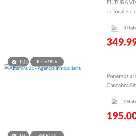
FUTURA VI
un local en 
3
Hab
349.9
Ref: V1826
1/21
Ponemos a la
Cántabra.Situ
2
Hab
195.0
Ref: P156
1/5