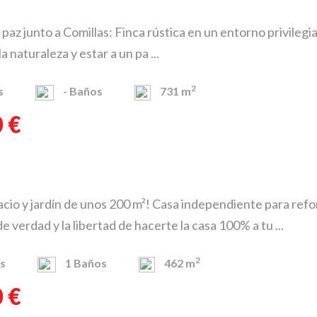
 paz junto a Comillas: Finca rústica en un entorno privil
la naturaleza y estar a un pa ...
2
s
-
Baños
731 m
 €
io y jardín de unos 200 m²! Casa independiente para refo
 verdad y la libertad de hacerte la casa 100% a tu ...
2
s
1
Baños
462 m
 €