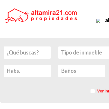
a
Ver in