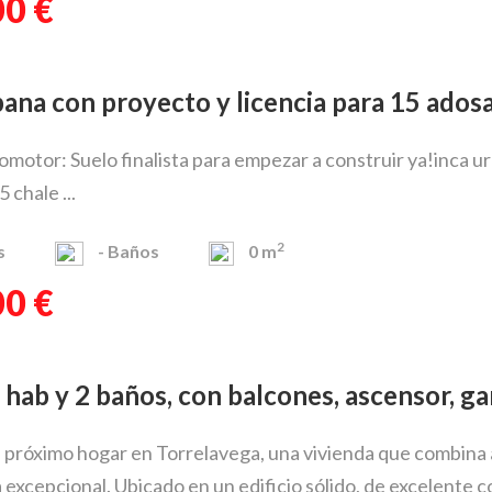
00 €
rbana con proyecto y licencia para 15 ados
motor: Suelo finalista para empezar a construir ya!inca ur
 chale ...
2
s
-
Baños
0 m
00 €
 4 hab y 2 baños, con balcones, ascensor, ga
próximo hogar en Torrelavega, una vivienda que combina a 
 excepcional. Ubicado en un edificio sólido, de excelente co