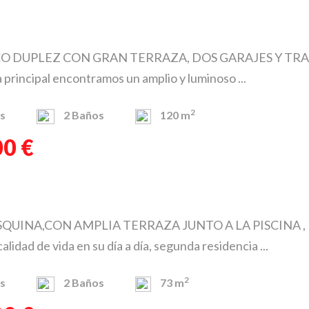
 DUPLEZ CON GRAN TERRAZA, DOS GARAJES Y TRASTE
a principal encontramos un amplio y luminoso ...
2
s
2
Baños
120 m
00 €
QUINA,CON AMPLIA TERRAZA JUNTO A LA PISCINA , PL
lidad de vida en su día a día, segunda residencia ...
2
s
2
Baños
73 m