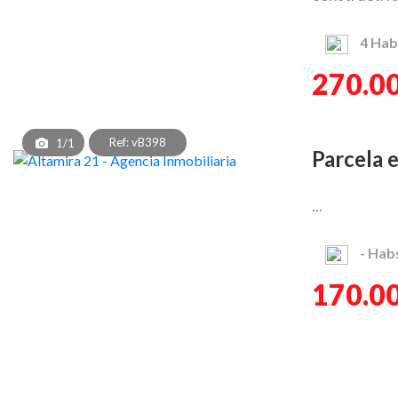
4
Hab
270.0
Ref: vB398
1/1
Parcela
...
-
Hab
170.0