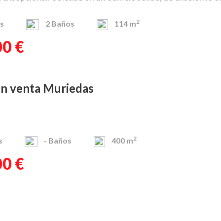
2
s
2
Baños
114 m
00 €
 en venta Muriedas
2
s
-
Baños
400 m
00 €