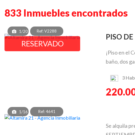
833 Inmuebles encontrados
Ref: V2288
1/20
PISO 
RESERVADO
¡Piso en el 
baño, dos gale
3
Hab
220.0
Ref: 4641
1/16
Se alquila 
SEPTIEMBRE 