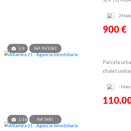
2
Hab
900 €
Ref: ISV1062
1/9
Parcela urba
chalet unifa
-
Hab
110.0
Ref: S681
1/14