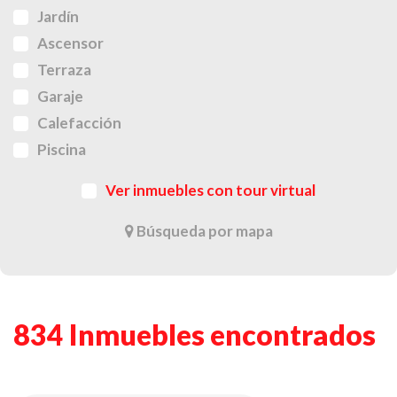
Jardín
Ascensor
Terraza
Garaje
Calefacción
Piscina
Ver inmuebles con tour virtual
Búsqueda por mapa
834 Inmuebles encontrados