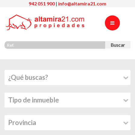
942 051 900
|
info@altamira21.com
Buscar