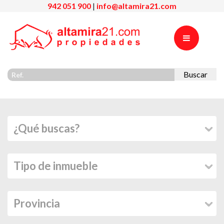
942 051 900
|
info@altamira21.com
Buscar