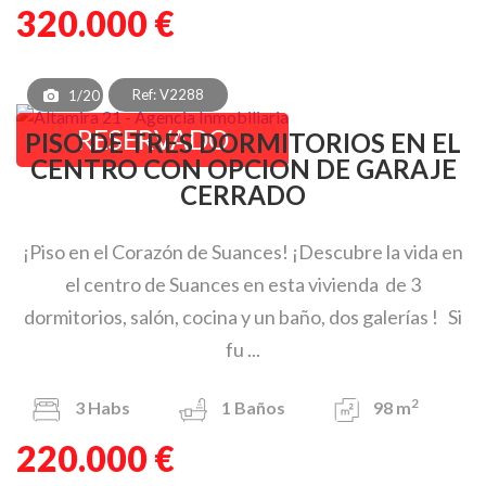
320.000 €
Ref: V2288
1/20
RESERVADO
PISO DE TRES DORMITORIOS EN EL
CENTRO CON OPCION DE GARAJE
CERRADO
¡Piso en el Corazón de Suances! ¡Descubre la vida en
el centro de Suances en esta vivienda de 3
dormitorios, salón, cocina y un baño, dos galerías ! Si
fu ...
2
3
Habs
1
Baños
98 m
220.000 €