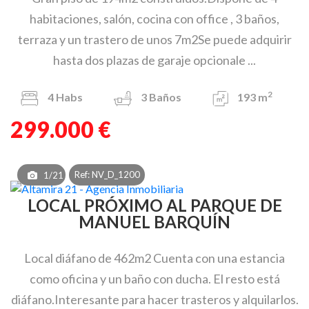
habitaciones, salón, cocina con office , 3 baños,
terraza y un trastero de unos 7m2Se puede adquirir
hasta dos plazas de garaje opcionale ...
2
4
Habs
3
Baños
193 m
299.000 €
Ref: NV_D_1200
1/21
LOCAL PRÓXIMO AL PARQUE DE
MANUEL BARQUÍN
Local diáfano de 462m2 Cuenta con una estancia
como oficina y un baño con ducha. El resto está
diáfano.Interesante para hacer trasteros y alquilarlos.