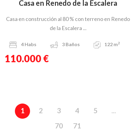
Casa en Renedo de la Escalera
Casa en construcción al 80 % con terreno en Renedo
de la Escalera ...
2
4
Habs
3
Baños
122 m
110.000 €
1
2
3
4
5
...
70
71