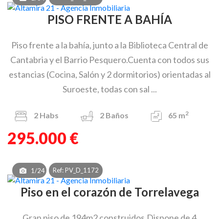
PISO FRENTE A BAHÍA
Piso frente a la bahía, junto a la Biblioteca Central de
Cantabria y el Barrio Pesquero.Cuenta con todos sus
estancias (Cocina, Salón y 2 dormitorios) orientadas al
Suroeste, todas con sal ...
2
2
Habs
2
Baños
65 m
295.000 €
Ref: PV_D_1172
1/24
Piso en el corazón de Torrelavega
Gran piso de 194m2 construidos.Dispone de 4