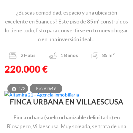
¿Buscas comodidad, espacio y una ubicación
excelente en Suances? Este piso de 85 m² construidos
lo tiene todo, listo para convertirse en tu nuevo hogar
o en una inversión ideal ...
2
2
Habs
1
Baños
85 m
220.000 €
Ref: V2649
1/2
FINCA URBANA EN VILLAESCUSA
Finca urbana (suelo urbanizable delimitado) en
Riosapero, Villaescusa. Muy soleada, se trata de una