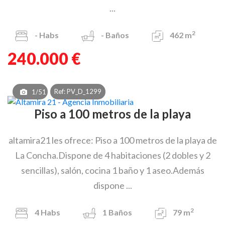
...
2
-
Habs
-
Baños
462 m
240.000 €
Ref: PV_D_1299
1/51
Piso a 100 metros de la playa
altamira21 les ofrece: Piso a 100 metros de la playa de
La Concha.Dispone de 4 habitaciones (2 dobles y 2
sencillas), salón, cocina 1 baño y 1 aseo.Además
dispone ...
2
4
Habs
1
Baños
79 m