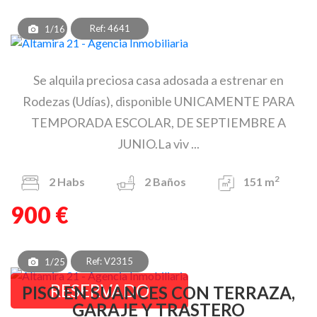
Ref: 4641
1/16
Se alquila preciosa casa adosada a estrenar en
Rodezas (Udías), disponible UNICAMENTE PARA
TEMPORADA ESCOLAR, DE SEPTIEMBRE A
JUNIO.La viv ...
2
2
Habs
2
Baños
151 m
900 €
Ref: V2315
1/25
RESERVADO
PISO EN SUANCES CON TERRAZA,
GARAJE Y TRASTERO