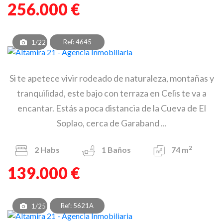
256.000 €
Ref: 4645
1/22
Si te apetece vivir rodeado de naturaleza, montañas y
tranquilidad, este bajo con terraza en Celis te va a
encantar. Estás a poca distancia de la Cueva de El
Soplao, cerca de Garaband ...
2
2
Habs
1
Baños
74 m
139.000 €
Ref: 5621A
1/25