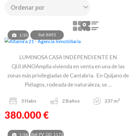
Ref: R493
1/35
LUMINOSA CASA INDEPENDIENTE EN
QUIJANOAmplia vivienda en venta en una de las
zonas más privilegiadas de Cantabria. En Quijano de
Piélagos, rodeada de naturaleza, se ...
2
3
Habs
2
Baños
237 m
380.000 €
Ref: PV_OD_1173
1/34