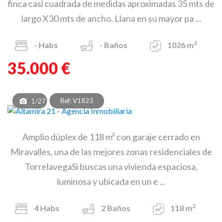
finca casi cuadrada de medidas aproximadas 35 mts de
largo X30 mts de ancho. Llana en su mayor pa ...
2
-
Habs
-
Baños
1026 m
35.000 €
Ref: V1823
1/27
Amplio dúplex de 118 m² con garaje cerrado en
Miravalles, una de las mejores zonas residenciales de
TorrelavegaSi buscas una vivienda espaciosa,
luminosa y ubicada en un e ...
2
4
Habs
2
Baños
118 m