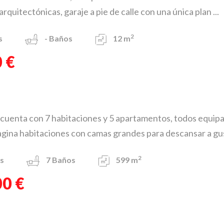
arquitectónicas, garaje a pie de calle con una única plan ...
2
s
-
Baños
12 m
 €
cuenta con 7 habitaciones y 5 apartamentos, todos equipa
agina habitaciones con camas grandes para descansar a gust
2
s
7
Baños
599 m
00 €