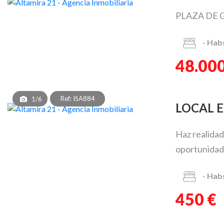
PLAZA DE 
-
Hab
48.000
Ref: ISA884
1/6
LOCAL 
Haz realidad
oportunidad 
-
Hab
450 €