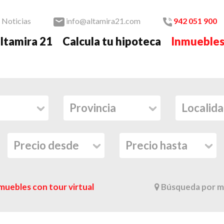
Noticias
info@altamira21.com
942 051 900
ltamira 21
Calcula tu hipoteca
Inmueble
muebles con tour virtual
Búsqueda por m