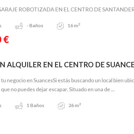
GARAJE ROBOTIZADA EN EL CENTRO DE SANTANDER .
2
s
-
Baños
16 m
 €
EN ALQUILER EN EL CENTRO DE SUANC
 tu negocio en SuancesSi estás buscando un local bien ubicad
que no puedes dejar escapar. Situado en una de ...
2
s
1
Baños
26 m