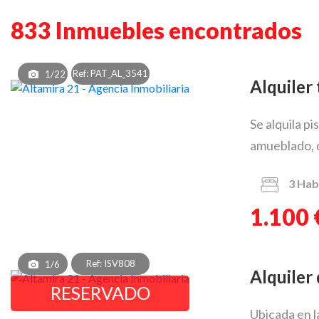
833 Inmuebles encontrados
Ref: PAT_AL_3541
1/22
Alquile
Se alquila p
amueblado, d
3
Hab
1.100 
Ref: ISV808
1/6
Alquile
RESERVADO
Ubicada en l