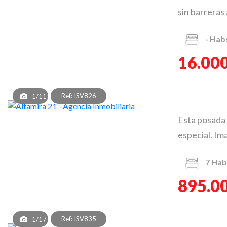
sin barreras 
-
Hab
16.000
Ref: ISV826
1/111
Esta posada 
especial. Im
7
Hab
895.0
Ref: ISV835
1/17