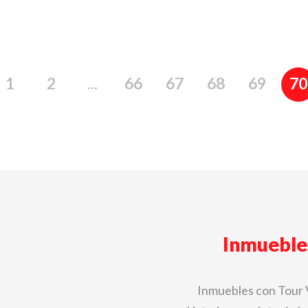
1
2
...
66
67
68
69
70
Inmueble
Inmuebles con Tour 