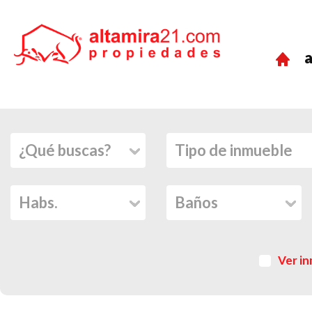
a
Ver in