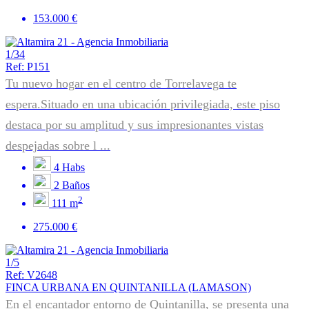
153.000 €
1/34
Ref: P151
Tu nuevo hogar en el centro de Torrelavega te
espera.Situado en una ubicación privilegiada, este piso
destaca por su amplitud y sus impresionantes vistas
despejadas sobre l ...
4
Habs
2
Baños
2
111 m
275.000 €
1/5
Ref: V2648
FINCA URBANA EN QUINTANILLA (LAMASON)
En el encantador entorno de Quintanilla, se presenta una