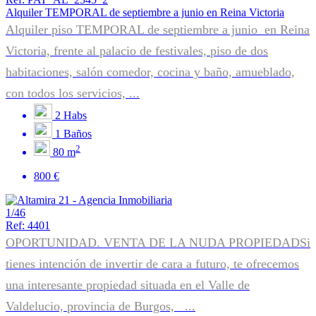
Alquiler TEMPORAL de septiembre a junio en Reina Victoria
Alquiler piso TEMPORAL de septiembre a junio en Reina
Victoria, frente al palacio de festivales, piso de dos
habitaciones, salón comedor, cocina y baño, amueblado,
con todos los servicios, ...
2
Habs
1
Baños
2
80 m
800 €
1/46
Ref: 4401
OPORTUNIDAD. VENTA DE LA NUDA PROPIEDADSi
tienes intención de invertir de cara a futuro, te ofrecemos
una interesante propiedad situada en el Valle de
Valdelucio, provincia de Burgos, ...