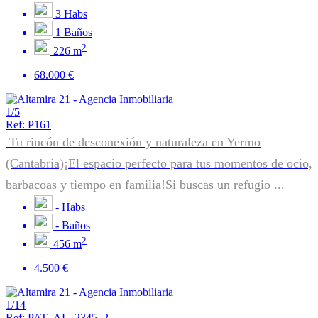
3
Habs
1
Baños
2
226 m
68.000 €
1/5
Ref: P161
Tu rincón de desconexión y naturaleza en Yermo
(Cantabria)¡El espacio perfecto para tus momentos de ocio,
barbacoas y tiempo en familia!Si buscas un refugio ...
-
Habs
-
Baños
2
456 m
4.500 €
1/14
Ref: PAT_AL_2345_2