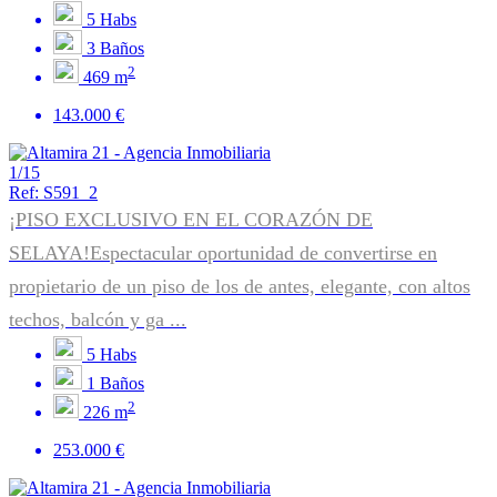
5
Habs
3
Baños
2
469 m
143.000 €
1/15
Ref: S591_2
¡PISO EXCLUSIVO EN EL CORAZÓN DE
SELAYA!Espectacular oportunidad de convertirse en
propietario de un piso de los de antes, elegante, con altos
techos, balcón y ga ...
5
Habs
1
Baños
2
226 m
253.000 €