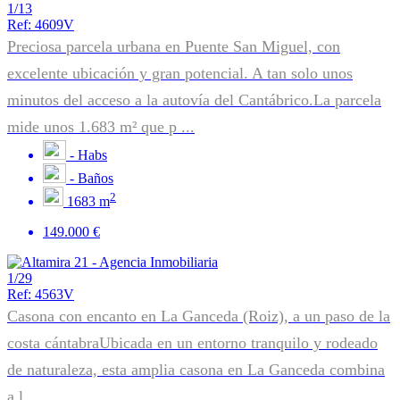
1/13
Ref: 4609V
Preciosa parcela urbana en Puente San Miguel, con
excelente ubicación y gran potencial. A tan solo unos
minutos del acceso a la autovía del Cantábrico.La parcela
mide unos 1.683 m² que p ...
-
Habs
-
Baños
2
1683 m
149.000 €
1/29
Ref: 4563V
Casona con encanto en La Ganceda (Roiz), a un paso de la
costa cántabraUbicada en un entorno tranquilo y rodeado
de naturaleza, esta amplia casona en La Ganceda combina
a l ...