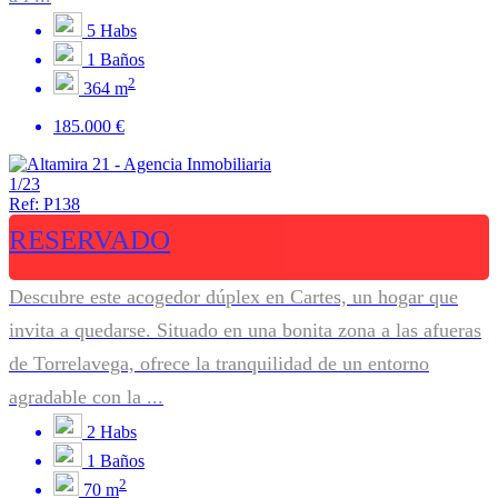
5
Habs
1
Baños
2
364 m
185.000 €
1/23
Ref: P138
RESERVADO
Descubre este acogedor dúplex en Cartes, un hogar que
invita a quedarse. Situado en una bonita zona a las afueras
de Torrelavega, ofrece la tranquilidad de un entorno
agradable con la ...
2
Habs
1
Baños
2
70 m