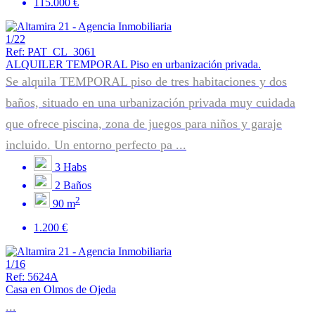
115.000 €
1/22
Ref: PAT_CL_3061
ALQUILER TEMPORAL Piso en urbanización privada.
Se alquila TEMPORAL piso de tres habitaciones y dos
baños, situado en una urbanización privada muy cuidada
que ofrece piscina, zona de juegos para niños y garaje
incluido. Un entorno perfecto pa ...
3
Habs
2
Baños
2
90 m
1.200 €
1/16
Ref: 5624A
Casa en Olmos de Ojeda
...