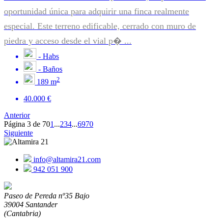
oportunidad única para adquirir una finca realmente
especial. Este terreno edificable, cerrado con muro de
piedra y acceso desde el vial p� ...
-
Habs
-
Baños
2
189 m
40.000 €
Anterior
Página 3 de 70
1
...
2
3
4
...
69
70
Siguiente
info@altamira21.com
942 051 900
Paseo de Pereda nº35 Bajo
39004 Santander
(Cantabria)