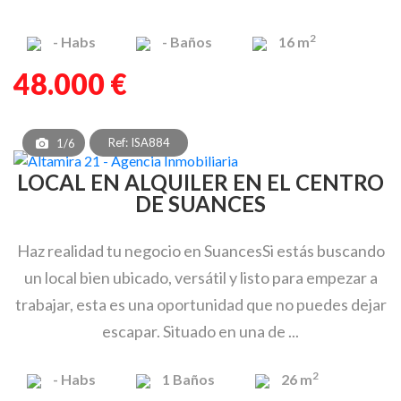
2
-
Habs
-
Baños
16 m
48.000 €
Ref: ISA884
1/6
LOCAL EN ALQUILER EN EL CENTRO
DE SUANCES
Haz realidad tu negocio en SuancesSi estás buscando
un local bien ubicado, versátil y listo para empezar a
trabajar, esta es una oportunidad que no puedes dejar
escapar. Situado en una de ...
2
-
Habs
1
Baños
26 m