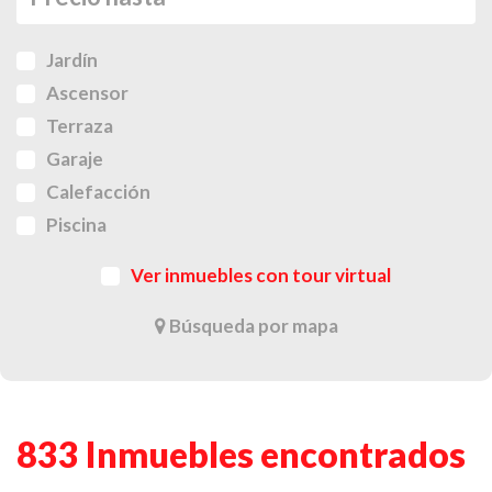
Jardín
Ascensor
Terraza
Garaje
Calefacción
Piscina
Ver inmuebles con tour virtual
Búsqueda por mapa
833 Inmuebles encontrados