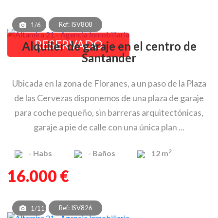
Ref: ISV808
1/6
RESERVADO
Alquiler de garaje en el centro de
Santander
Ubicada en la zona de Floranes, a un paso de la Plaza
de las Cervezas disponemos de una plaza de garaje
para coche pequeño, sin barreras arquitectónicas,
garaje a pie de calle con una única plan ...
2
-
Habs
-
Baños
12 m
16.000 €
Ref: ISV826
1/111