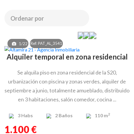
Ref: PAT_AL_3541
1/22
Alquiler temporal en zona residencial
Se alquila piso en zona residencial de la S20,
urbanización con piscina y zonas verdes, alquiler de
septiembre a junio, totalmente amueblado, distribuido
en 3 habitaciones, salón comedor, cocina ...
2
3
Habs
2
Baños
110 m
1.100 €