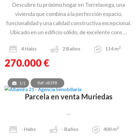
Descubre tu próximo hogar en Torrelavega, una
vivienda que combina a la perfección espacio,
funcionalidad y una calidad constructiva excepcional.
Ubicado en un edificio sólido, de excelente cons ...
2
4
Habs
2
Baños
114 m
270.000 €
Ref: vB398
1/1
Parcela en venta Muriedas
...
2
-
Habs
-
Baños
400 m