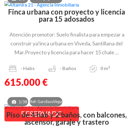
Finca urbana con proyecto y licencia
para 15 adosados
Atención promotor: Suelo finalista para empezar a
construir ya!inca urbana en Viveda, Santillana del
Mar.Proyecto y licencia para hacer 15 chale ...
2
-
Habs
-
Baños
0 m
615.000 €
Ref: GarcilasoVega
1/38
RESERVADO
Piso de 4 hab y 2 baños, con balcones,
ascensor, garaje y trastero