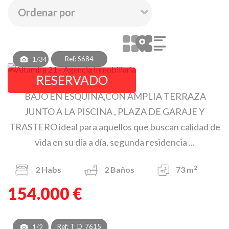
Ref: S684
1/34
RESERVADO
BAJO EN ESQUINA,CON AMPLIA TERRAZA
JUNTO A LA PISCINA , PLAZA DE GARAJE Y
TRASTERO ideal para aquellos que buscan calidad de
vida en su día a día, segunda residencia ...
2
2
Habs
2
Baños
73 m
154.000 €
Ref: T_D_7615
1/2