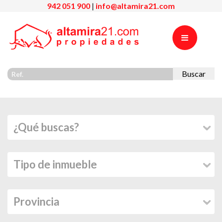
942 051 900
|
info@altamira21.com
Buscar