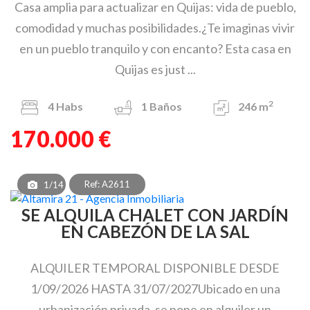
Casa amplia para actualizar en Quijas: vida de pueblo,
comodidad y muchas posibilidades.¿Te imaginas vivir
en un pueblo tranquilo y con encanto? Esta casa en
Quijas es just ...
2
4
Habs
1
Baños
246 m
170.000 €
Ref: A2611
1/14
SE ALQUILA CHALET CON JARDÍN
EN CABEZÓN DE LA SAL
ALQUILER TEMPORAL DISPONIBLE DESDE
1/09/2026 HASTA 31/07/2027Ubicado en una
urbanización privada, se pone en alquiler un