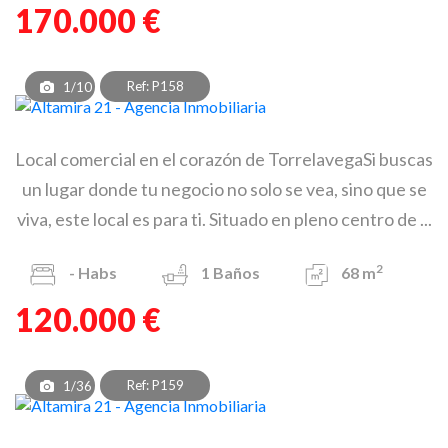
170.000 €
Ref: P158
1/10
Local comercial en el corazón de TorrelavegaSi buscas
un lugar donde tu negocio no solo se vea, sino que se
viva, este local es para ti. Situado en pleno centro de ...
2
-
Habs
1
Baños
68 m
120.000 €
Ref: P159
1/36