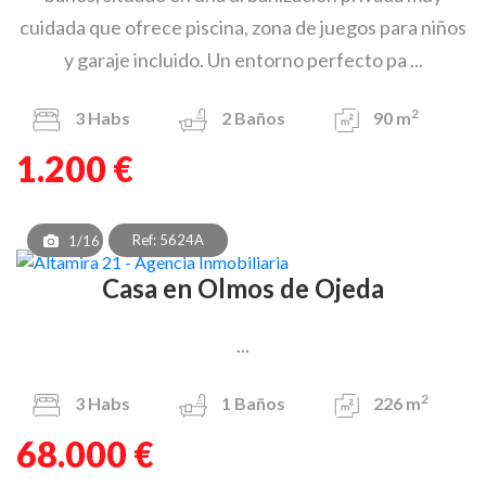
cuidada que ofrece piscina, zona de juegos para niños
y garaje incluido. Un entorno perfecto pa ...
2
3
Habs
2
Baños
90 m
1.200 €
Ref: 5624A
1/16
Casa en Olmos de Ojeda
...
2
3
Habs
1
Baños
226 m
68.000 €