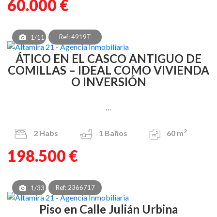
60.000 €
Ref: 4919T
1/11
ÁTICO EN EL CASCO ANTIGUO DE
COMILLAS – IDEAL COMO VIVIENDA
O INVERSIÓN
...
2
2
Habs
1
Baños
60 m
198.500 €
Ref: 2366717
1/33
Piso en Calle Julián Urbina