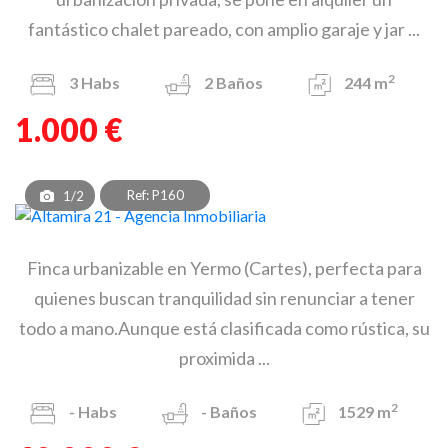
fantástico chalet pareado, con amplio garaje y jar ...
2
3
Habs
2
Baños
244 m
1.000 €
Ref: P160
1/2
Finca urbanizable en Yermo (Cartes), perfecta para
quienes buscan tranquilidad sin renunciar a tener
todo a mano.Aunque está clasificada como rústica, su
proximida ...
2
-
Habs
-
Baños
1529 m