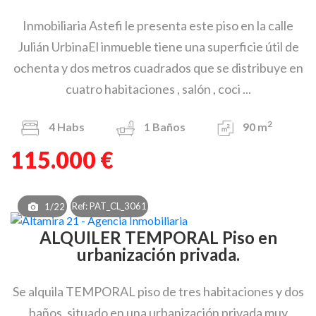
Inmobiliaria Astefi le presenta este piso en la calle
Julián UrbinaEl inmueble tiene una superficie útil de
ochenta y dos metros cuadrados que se distribuye en
cuatro habitaciones , salón , coci ...
2
4
Habs
1
Baños
90 m
115.000 €
Ref: PAT_CL_3061
1/22
ALQUILER TEMPORAL Piso en
urbanización privada.
Se alquila TEMPORAL piso de tres habitaciones y dos
baños, situado en una urbanización privada muy